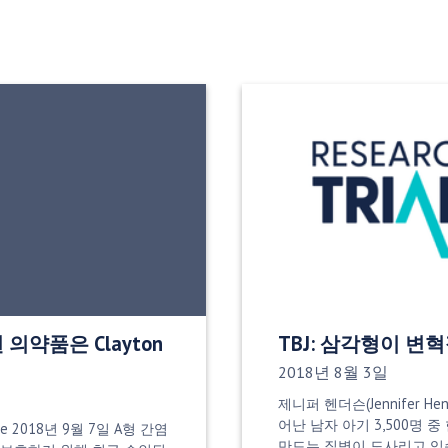
된 의약품은 Clayton
TBJ: 삼각형이 변
게시 날짜:
2018년 8월 3일
제니퍼 헨더슨(Jennifer Hen
어난 남자 아기 3,500명 
rge 2018년 9월 7일 A형 간염
만드는 질병이 도사리고 