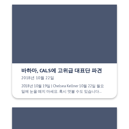
바하마, CALS에 고위급 대표단 파견
게시 날짜:
2018년 10월 22일
2018년 10월 19일 | Chelsea Kellner 10월 22일 월요
일에 눈을 떼지 마세요. 혹시 엿볼 수도 있습니다…