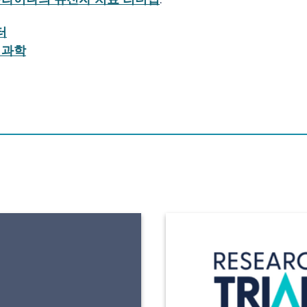
터
 과학