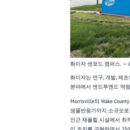
화이자 샌포드 캠퍼스.
—
화이자는 연구, 개발, 
분야에서 엔드투엔드 역량
Morrisville의 Wake
생물반응기까지 소규모로 
인근 채플힐 시설에서 최
리 조치를 구현하면서 25