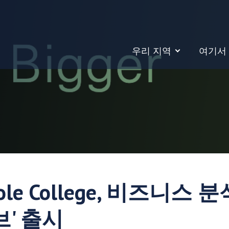
우리 지역
여기서
ole College, 비즈니스
브' 출시