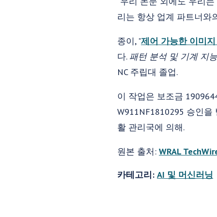
“우리 논문 외에도 우리는
리는 항상 업계 파트너와의
종이, "
제어 가능한 이미지 
다.
패턴 분석 및 기계 지능에
NC 주립대 졸업.
이 작업은 보조금 1909644
W911NF1810295 승인
활 관리국에 의해.
원본 출처:
WRAL TechWir
카테고리:
AI 및 머신러닝