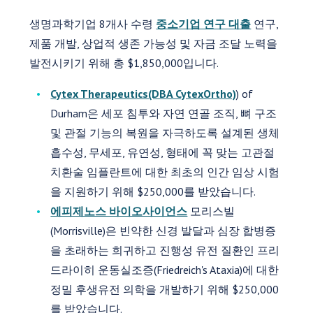
생명과학기업 8개사 수령
중소기업 연구 대출
연구,
제품 개발, 상업적 생존 가능성 및 자금 조달 노력을
발전시키기 위해 총 $1,850,000입니다.
Cytex Therapeutics(DBA CytexOrtho)
) of
Durham은 세포 침투와 자연 연골 조직, 뼈 구조
및 관절 기능의 복원을 자극하도록 설계된 생체
흡수성, 무세포, 유연성, 형태에 꼭 맞는 고관절
치환술 임플란트에 대한 최초의 인간 임상 시험
을 지원하기 위해 $250,000를 받았습니다.
에피제노스 바이오사이언스
모리스빌
(Morrisville)은 빈약한 신경 발달과 심장 합병증
을 초래하는 희귀하고 진행성 유전 질환인 프리
드라이히 운동실조증(Friedreich's Ataxia)에 대한
정밀 후생유전 의학을 개발하기 위해 $250,000
를 받았습니다.