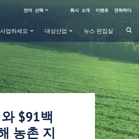
언어 선택
회사 소개
이벤트
연락하다
 사업하세요
대상산업
뉴스 편집실
리와 $91백
해 농촌 지