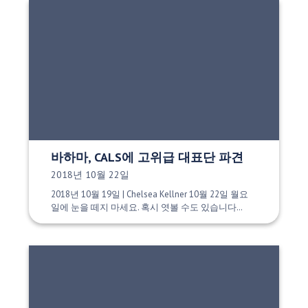
바하마, CALS에 고위급 대표단 파견
게시 날짜:
2018년 10월 22일
2018년 10월 19일 | Chelsea Kellner 10월 22일 월요
일에 눈을 떼지 마세요. 혹시 엿볼 수도 있습니다…