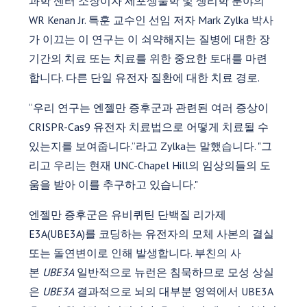
과학 센터 소장이자 세포생물학 및 생리학 분야의
WR Kenan Jr. 특훈 교수인 선임 저자 Mark Zylka 박사
가 이끄는 이 연구는 이 쇠약해지는 질병에 대한 장
기간의 치료 또는 치료를 위한 중요한 토대를 마련
합니다. 다른 단일 유전자 질환에 대한 치료 경로.
“우리 연구는 엔젤만 증후군과 관련된 여러 증상이
CRISPR-Cas9 유전자 치료법으로 어떻게 치료될 수
있는지를 보여줍니다.”라고 Zylka는 말했습니다. "그
리고 우리는 현재 UNC-Chapel Hill의 임상의들의 도
움을 받아 이를 추구하고 있습니다."
엔젤만 증후군은 유비퀴틴 단백질 리가제
E3A(UBE3A)를 코딩하는 유전자의 모체 사본의 결실
또는 돌연변이로 인해 발생합니다. 부친의 사
본
UBE3A
일반적으로 뉴런은 침묵하므로 모성 상실
은
UBE3A
결과적으로 뇌의 대부분 영역에서 UBE3A