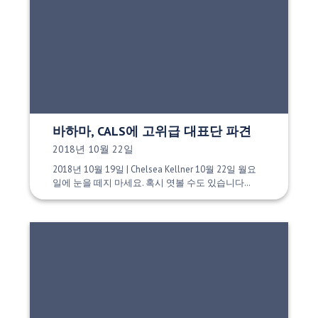
바하마, CALS에 고위급 대표단 파견
게시 날짜:
2018년 10월 22일
2018년 10월 19일 | Chelsea Kellner 10월 22일 월요
일에 눈을 떼지 마세요. 혹시 엿볼 수도 있습니다…