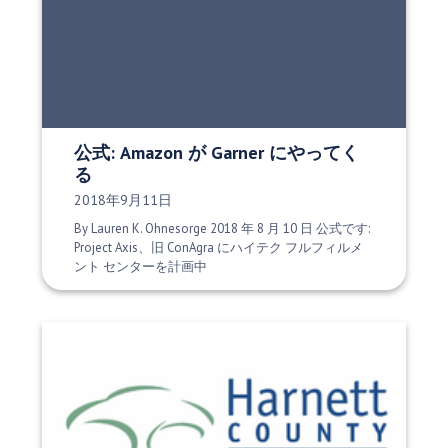
公式: Amazon が Garner にやってく
る
発行日:
2018年9月11日
By Lauren K. Ohnesorge 2018 年 8 月 10 日 公式です:
Project Axis、旧 ConAgra にハイテク フルフィルメ
ント センターを計画中