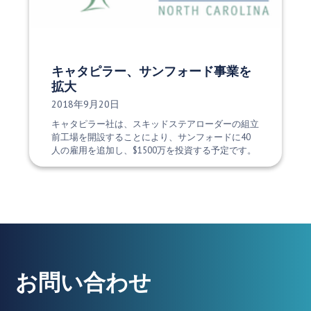
キャタピラー、サンフォード事業を
拡大
発行日:
2018年9月20日
キャタピラー社は、スキッドステアローダーの組立
前工場を開設することにより、サンフォードに40
人の雇用を追加し、$1500万を投資する予定です。
お問い合わせ