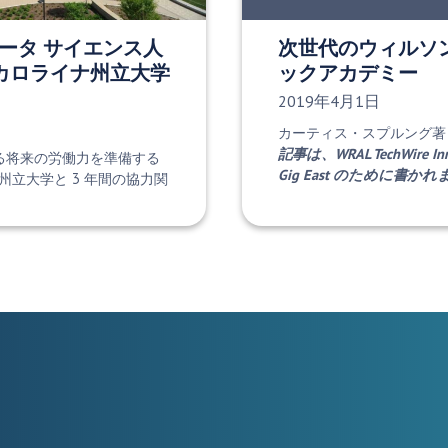
のデータ サイエンス人
次世代のウィルソ
カロライナ州立大学
ックアカデミー
発行日:
2019年4月1日
カーティス・スプルング著 — 2
記事は、WRAL TechWire 
関する将来の労働力を準備する
Gig East のために書か
立大学と 3 年間の協力関