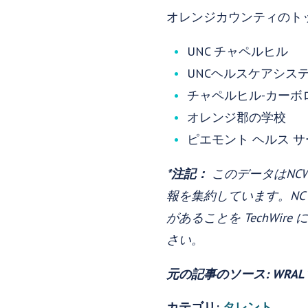
オレンジカウンティのト
UNC チャペルヒル
UNCヘルスケアシス
チャペルヒル-カーボ
オレンジ郡の学校
ピエモント ヘルス 
*注記：
このデータはNC
報を集約しています。NC
があることを TechWi
さい。
元の記事のソース: WRAL Te
カテゴリ:
タレント