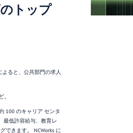
ズのトップ
によると、公共部門の求人
など。
 100 のキャリア センタ
、最低許容給与、教育レ
きます。 NCWorks に