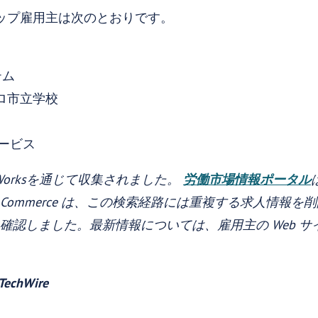
ップ雇用主は次のとおりです。
テム
ロ市立学校
サービス
Worksを通じて収集されました。
労働市場情報ポータル
 Commerce は、この検索経路には重複する求人情報
re に確認しました。最新情報については、雇用主の Web
chWire