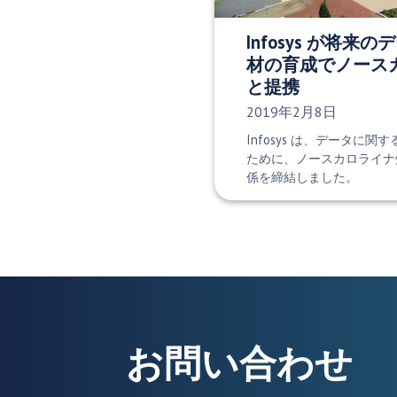
Infosys が将来
材の育成でノース
と提携
発行日:
2019年2月8日
Infosys は、データに
ために、ノースカロライナ州
係を締結しました。
お問い合わせ