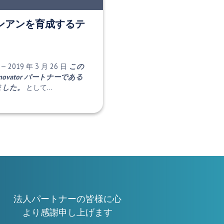
ンアンを育成するテ
019 年 3 月 26 日
この
Innovator パートナーである
れました。
として…
法人パートナーの皆様に心
より感謝申し上げます