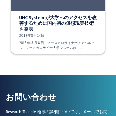
UNC System が大学へのアクセスを改
善するために国内初の仮想現実技術
を発表
発行日:
2018年8月14日
2018 年 8 月 8 日、ノースカロライナ州チャペルヒ
ル – ノースカロライナ大学システムは、…
お問い合わせ
Research Triangle 地域の詳細については、メールでお問