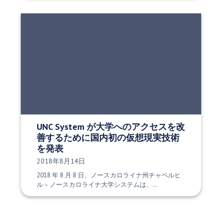
UNC System が大学へのアクセスを改
善するために国内初の仮想現実技術
を発表
発行日:
2018年8月14日
2018 年 8 月 8 日、ノースカロライナ州チャペルヒ
ル – ノースカロライナ大学システムは、…