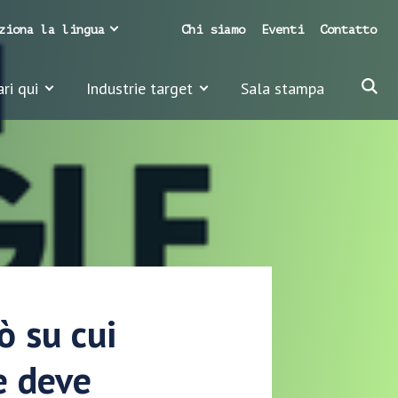
ziona la lingua
Chi siamo
Eventi
Contatto
ari qui
Industrie target
Sala stampa
ò su cui
e deve