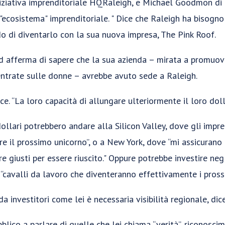
iniziativa imprenditoriale HQRaleigh, e Michael Goodmon di
'"ecosistema" imprenditoriale. " Dice che Raleigh ha bisogno 
o di diventarlo con la sua nuova impresa, The Pink Roof.
 afferma di sapere che la sua azienda – mirata a promuove
centrate sulle donne – avrebbe avuto sede a Raleigh.
dice. “La loro capacità di allungare ulteriormente il loro doll
ollari potrebbero andare alla Silicon Valley, dove gli impre
re il prossimo unicorno”, o a New York, dove “mi assicurano 
ere giusti per essere riuscito." Oppure potrebbe investire neg
e “cavalli da lavoro che diventeranno effettivamente i prossi
da investitori come lei è necessaria visibilità regionale, dice
blico a parlare di quelle che lei chiama “verità”, riconosci