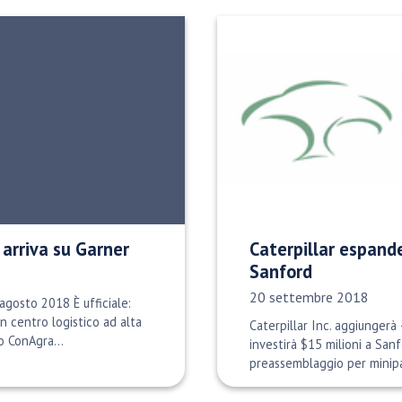
 arriva su Garner
Caterpillar espande
Sanford
Data di pubblicazione:
20 settembre 2018
agosto 2018 È ufficiale:
n centro logistico ad alta
Caterpillar Inc. aggiungerà 
o ConAgra...
investirà $15 milioni a San
preassemblaggio per minipal