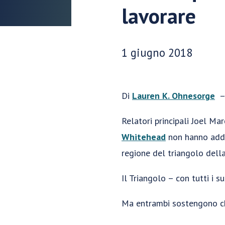
lavorare
Data di pubblicazione:
1 giugno 2018
Di
Lauren K. Ohnesorge
Relatori principali Joel Ma
Whitehead
non hanno addol
regione del triangolo della
Il Triangolo – con tutti i s
Ma entrambi sostengono che