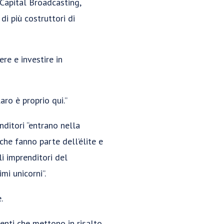
 Capital Broadcasting,
di più costruttori di
re e investire in
aro è proprio qui.”
nditori “entrano nella
che fanno parte dell’élite e
li imprenditori del
mi unicorni”.
.
menti che mettono in risalto