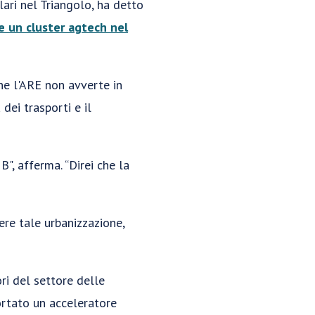
lari nel Triangolo, ha detto
e un cluster agtech nel
he l'ARE non avverte in
 dei trasporti e il
", afferma. “Direi che la
re tale urbanizzazione,
ori del settore delle
portato un acceleratore