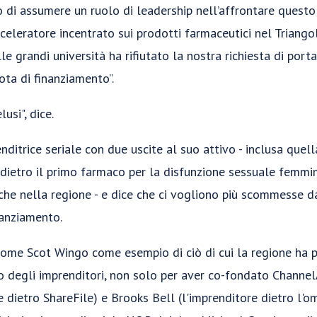
 di assumere un ruolo di leadership nell’affrontare questo 
celeratore incentrato sui prodotti farmaceutici nel Triango
lle grandi università ha rifiutato la nostra richiesta di por
ta di finanziamento”.
usi", dice.
enditrice seriale con due uscite al suo attivo - inclusa quell
 dietro il primo farmaco per la disfunzione sessuale femmi
che nella regione - e dice che ci vogliono più scommesse da
nanziamento.
i come Scot Wingo come esempio di ciò di cui la regione ha 
o degli imprenditori, non solo per aver co-fondato ChannelA
e dietro ShareFile) e Brooks Bell (l'imprenditore dietro l'