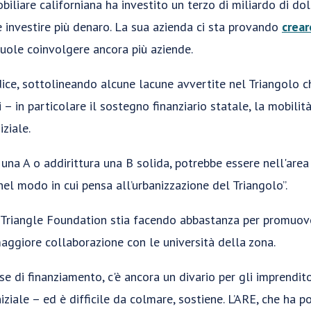
biliare californiana ha investito un terzo di miliardo di dol
e investire più denaro. La sua azienda ci sta provando
crear
uole coinvolgere ancora più aziende.
dice, sottolineando alcune lacune avvertite nel Triangolo c
i – in particolare il sostegno finanziario statale, la mobilità
ziale.
na A o addirittura una B solida, potrebbe essere nell'area B
nel modo in cui pensa all’urbanizzazione del Triangolo”.
h Triangle Foundation stia facendo abbastanza per promuove
maggiore collaborazione con le università della zona.
se di finanziamento, c'è ancora un divario per gli imprendit
niziale – ed è difficile da colmare, sostiene. L’ARE, che ha 