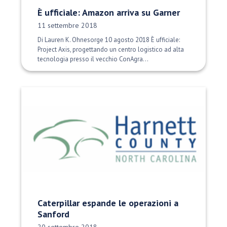
È ufficiale: Amazon arriva su Garner
Data di pubblicazione:
11 settembre 2018
Di Lauren K. Ohnesorge 10 agosto 2018 È ufficiale:
Project Axis, progettando un centro logistico ad alta
tecnologia presso il vecchio ConAgra...
Caterpillar espande le operazioni a
Sanford
Data di pubblicazione: