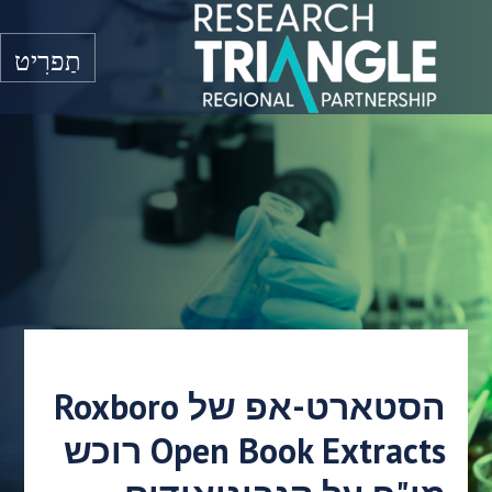
דלג לתוכן
תַפרִיט
הסטארט-אפ של Roxboro
Open Book Extracts רוכש