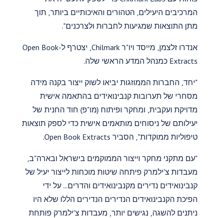
המרכיבים היעילים, הטהורים והאיכותיים ביותר, תוך
מתן התוצאות שמגיעות לחברות ולצרכנים".
אנדרו זלצמן, מייסד ויו"ר Chilmark, יצטרף ל-Open Book
Extracts כמנהל המדע הראשי שלה.
"יחד, החברות הממוזגות יביאו לשוק ייצור בקנה מידה
מסחרי של תערובות קנבינואידים בהתאמה אישית
מדויקת ועקבית, ומחקר ופיתוח (מו"פ) חוד החנית של
יעילותם של ניסוחים מותאמים אישית כדי לספק תוצאות
טיפוליות ממוקדות", הסביר Open Book Extracts.
"עם מתקני מחקר וייצור הממוקמים בישראל ובארה"ב,
מעבדות צ'ילמרק פיתחה שיטות מוכחות לייצור יעיל של
קנבינואידים נדירים מקנבינואידים והדרים... על ידי
הפיכת הקנבינואידים הנדירים הנדירים הללו שלא היו
ניתנים להשגה, נגישים יותר, מעבדות צ'ילמרק פותחת