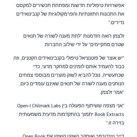
אפשרויות טיפוליות חדשות ומפתחת תכשירים למקסם
את התכונות התזונתיות והפרמקולוגיות של קנבינואידים
נדירים."
זלצמן רואה הזדמנות "לתת מענה לשורה של תנאים
שטרם מתקיימים" על ידי שילוב החברות.
"יש אוצר של פוטנציאל טיפולי בקנבינואידים הקטנים, וזה
כבוד להעמיד אותם לזמינים למחקר מדעי, כדי
שכתעשייה, נוכל להביא לשוק מוצרים מבוססי צמחים
הנותנים מענה לשורה של תנאים שאינם עומדים כיום,
"אמר זלצמן.
"אני מצפה ששיתוף הפעולה בין Chilmark Labs ו-Open
Book Extracts יתמוך בהתקדמות מדעית משמעותית
בזירה זו."
דייב נוינדורפר ואוסקר האקט השיקו את Open Book