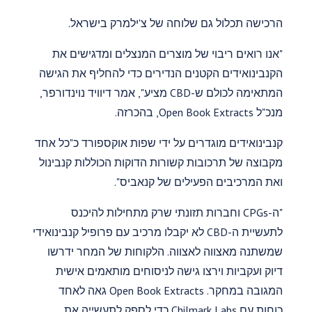
הרכישה תכלול גם שלוחה של צ'ילמרק בישראל.
"אנו רואים ריבוי של מוצרים המנצלים ומדגישים את
הקנבינואידים הקטנים הנדירים כדי להחליף את הגישה
המתאימה לכולם ש-CBD מציע", אמר דיוויד נוינדורפר,
מנכ"ל Open Book Extracts, בהכרזה.
קנבינואידים מוגדרים על ידי שפות אוקספורד כ"כל אחד
מקבוצה של תרכובות קשורות הדוקות הכוללות קנבינול
ואת המרכיבים הפעילים של קנאביס".
"ה-CPGs וחברות תזונתי שרק מתחילות להיכנס
לתעשיית ה-CBD לא יקבלו מרכיב עם פרופיל קנבינואידי
שמשתנה מאצווה לאצווה. הלקוחות של המחר ידרשו
דיוק ועקביות וירצו גישה לניסוחים מותאמים אישית
המגובה במחקר. Open Book Extracts גאה לאחד
כוחות עם Chilmark Labs כדי לספק לתעשייה את