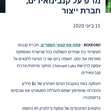
מו"פ על קנבינואידים,
חברת ייצור
תאריך פרסום:
15 ביוני 2020
ROXBORO -
פתח את קטעי הספרים
, חברת קנבוס
תעשייתי בת שנתיים השולטת בכל שרשרת האספקה
מאדמה ועד נפט, חשפה ביום שני כי הגיעה לתנאים על
עסקה לרכישת Chilmark Labs, מחקר ופיתוח/יצרנית
קנבינואידים.
העסקה באה בעקבות הגיוס האחרון של $6 מיליון
וההכרזה שהמימון ישמש להגדלת הסטארט-אפ שבסיסו
ברוקסבורו.
התנאים הפיננסיים של עסקת צ'ילמרק לא נחשפו.