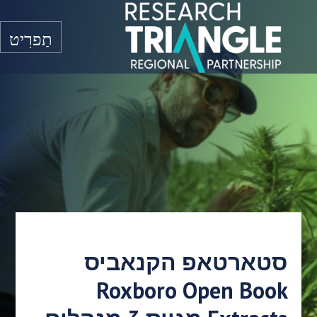
דלג לתוכן
תַפרִיט
סטארטאפ הקנאביס
Roxboro Open Book