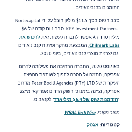
התומכים בקנבינואידים.
סבב הגיוס בסך $11.5 מיליון הובל על ידי Nortecapital
ו-KEY Investment Partners. סבב גיוס קודם של $6
מיליון סדרה A אפשר לחברה לעשות זאת
לרכוש את
Chilmark Labs
, המבצעת מחקר ופיתוח קנבינואידים
וגם יצרנית מוצרי קנבינואידים, ביוני 2020.
באוגוסט 2020, החברה הרחיבה את פעילותה לדרום
אפריקה, חתמה על הסכם להפוך לשותפת ההפצה
העיקרית של Peter Bodill Agencies (PTY) LTD מדרום
אפריקה, וציינה בזמנו כי השוק הדרום אפריקאי מייצג
"
הזדמנות שוק של $6.4 מיליארד
" לקנאביס.
מקור מקורי:
WRAL TechWire
קטגוריות:
אגטק