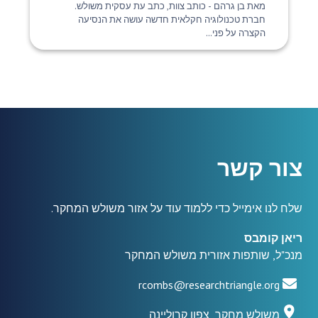
מאת בן גרהם - כותב צוות, כתב עת עסקית משולש.
חברת טכנולוגיה חקלאית חדשה עושה את הנסיעה
הקצרה על פני...
צור קשר
שלח לנו אימייל כדי ללמוד עוד על אזור משולש המחקר.
ריאן קומבס
מנכ"ל, שותפות אזורית משולש המחקר
rcombs@researchtriangle.org
משולש מחקר, צפון קרוליינה