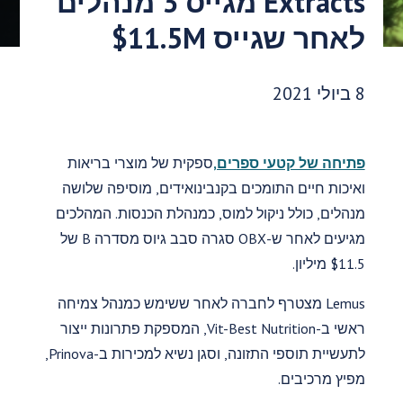
Extracts מגייס 3 מנהלים
לאחר שגייס $11.5M
תאריך פרסום:
8 ביולי 2021
פתיחה של קטעי ספרים,
ספקית של מוצרי בריאות
ואיכות חיים התומכים בקנבינואידים, מוסיפה שלושה
מנהלים, כולל ניקול למוס, כמנהלת הכנסות. המהלכים
מגיעים לאחר ש-OBX סגרה סבב גיוס מסדרה B של
$11.5 מיליון.
Lemus מצטרף לחברה לאחר ששימש כמנהל צמיחה
ראשי ב-Vit-Best Nutrition, המספקת פתרונות ייצור
לתעשיית תוספי התזונה, וסגן נשיא למכירות ב-Prinova,
מפיץ מרכיבים.