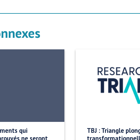
onnexes
aments qui
TBJ : Triangle plon
prouvés ne seront
transformationnel