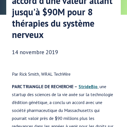
accord d'une valeur allant
jusqu'à $90M pour 8
thérapies du système
nerveux
Date publiée:
14 novembre 2019
Par Rick Smith, WRAL TechWire
PARC TRIANGLE DE RECHERCHE –
StrideBio
, une
startup des sciences de la vie axée sur la technologie
d'édition génétique, a conclu un accord avec une
société pharmaceutique du Massachusetts qui
pourrait valoir près de $90 millions plus les
redevances dans les années à venir pour les droits sur