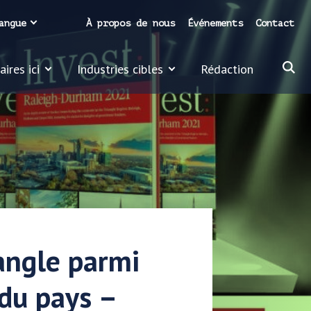
angue
À propos de nous
Événements
Contact
ires ici
Industries cibles
Rédaction
iangle parmi
du pays –