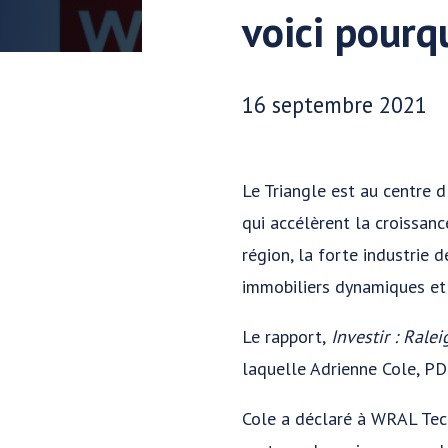
voici pourq
Date publiée:
16 septembre 2021
Le Triangle est au centre 
qui accélèrent la croissan
région, la forte industrie 
immobiliers dynamiques et 
Le rapport,
Investir : Ral
laquelle Adrienne Cole, PD
Cole a déclaré à WRAL Tech