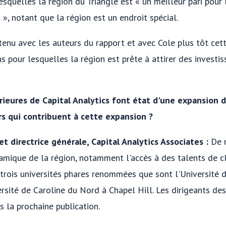
esquelles la région du Triangle est « un meilleur pari pour l
 », notant que la région est un endroit spécial.
enu avec les auteurs du rapport et avec Cole plus tôt cet
ns pour lesquelles la région est prête à attirer des invest
rieures de Capital Analytics font état d'une expansion d
rs qui contribuent à cette expansion ?
t directrice générale, Capital Analytics Associates :
De m
amique de la région, notamment l'accès à des talents de c
 trois universités phares renommées que sont l'Université 
ersité de Caroline du Nord à Chapel Hill. Les dirigeants des 
s la prochaine publication.