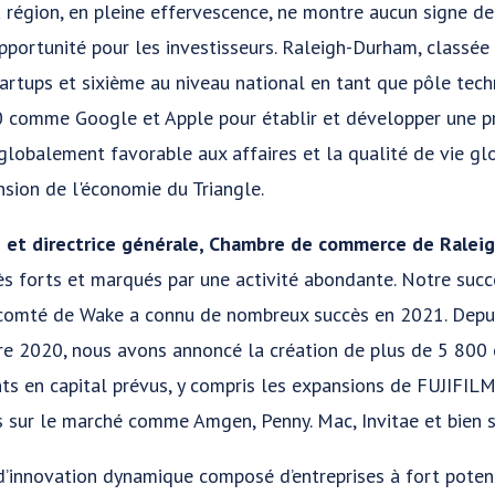
 région, en pleine effervescence, ne montre aucun signe de
pportunité pour les investisseurs. Raleigh-Durham, classée
rtups et sixième au niveau national en tant que pôle techn
 comme Google et Apple pour établir et développer une pr
 globalement favorable aux affaires et la qualité de vie g
nsion de l'économie du Triangle.
 et directrice générale, Chambre de commerce de Raleig
ès forts et marqués par une activité abondante. Notre succ
e comté de Wake a connu de nombreux succès en 2021. Depu
bre 2020, nous avons annoncé la création de plus de 5 800 
ts en capital prévus, y compris les expansions de FUJIFIL
s sur le marché comme Amgen, Penny. Mac, Invitae et bien s
’innovation dynamique composé d’entreprises à fort potent