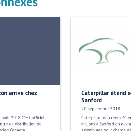
onnexes
zon arrive chez
Caterpillar étend s
Sanford
Date publiée:
20 septembre 2018
août 2018 C'est officiel :
Caterpillar Inc. créera 40 
entre de distribution de
millions à Sanford en ouvr
ancien ConAgra…
assemblage pour chargeus