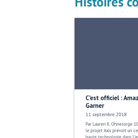
Histoires c
C'est officiel : Ama
Garner
Date publiée:
11 septembre 2018
Par Lauren K. Ohnesorge 10 
le projet Axis prévoit un c
haute technologie dans l'