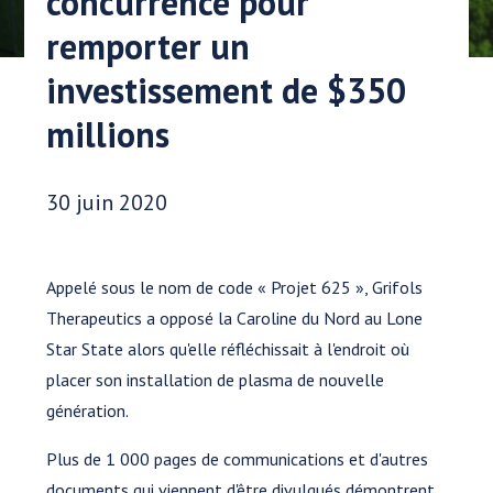
concurrence pour
remporter un
investissement de $350
millions
Date publiée:
30 juin 2020
Appelé sous le nom de code « Projet 625 », Grifols
Therapeutics a opposé la Caroline du Nord au Lone
Star State alors qu'elle réfléchissait à l'endroit où
placer son installation de plasma de nouvelle
génération.
Plus de 1 000 pages de communications et d'autres
documents qui viennent d'être divulgués démontrent