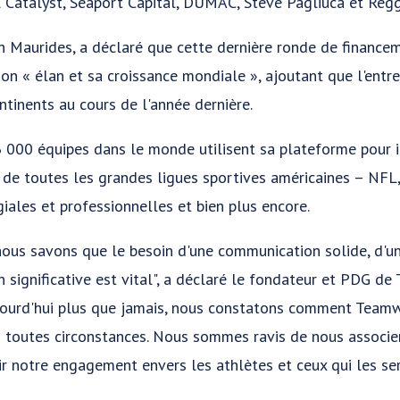
 Catalyst, Seaport Capital, DUMAC, Steve Pagliuca et Regg
h Maurides, a déclaré que cette dernière ronde de finance
n « élan et sa croissance mondiale », ajoutant que l'entrep
ntinents au cours de l'année dernière.
000 équipes dans le monde utilisent sa plateforme pour im
 de toutes les grandes ligues sportives américaines – NFL
iales et professionnelles et bien plus encore.
ous savons que le besoin d'une communication solide, d'u
n significative est vital", a déclaré le fondateur et PDG d
ourd'hui plus que jamais, nous constatons comment Team
n toutes circonstances. Nous sommes ravis de nous associer 
r notre engagement envers les athlètes et ceux qui les se