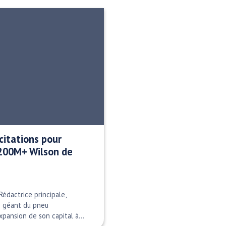
citations pour
$200M+ Wilson de
édactrice principale,
Le géant du pneu
xpansion de son capital à…