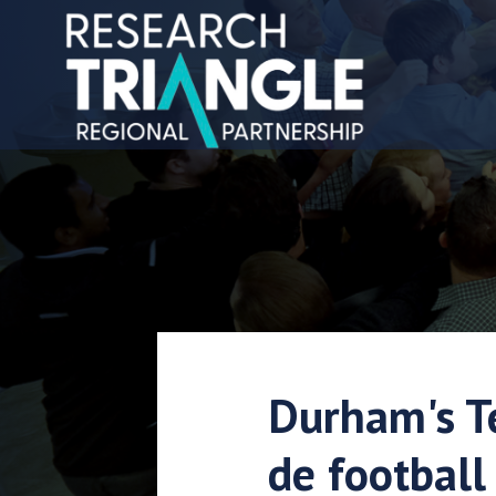
Aller au contenu
Durham's T
de footbal