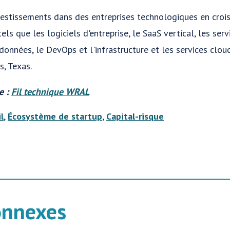
nvestissements dans des entreprises technologiques en croi
ls que les logiciels d'entreprise, le SaaS vertical, les serv
 données, le DevOps et l'infrastructure et les services clou
s, Texas.
e :
Fil technique WRAL
l
,
Écosystème de startup
,
Capital-risque
onnexes