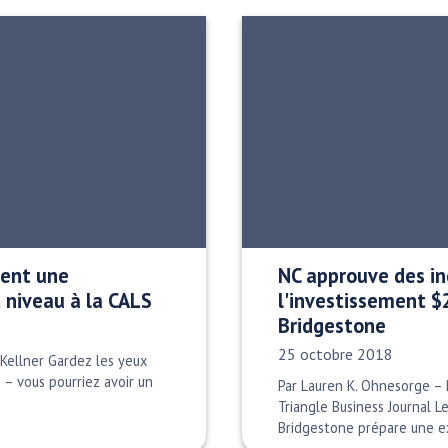
ent une
NC approuve des in
 niveau à la CALS
l'investissement 
Bridgestone
Date publiée:
25 octobre 2018
Kellner Gardez les yeux
 – vous pourriez avoir un
Par Lauren K. Ohnesorge – R
Triangle Business Journal 
Bridgestone prépare une e