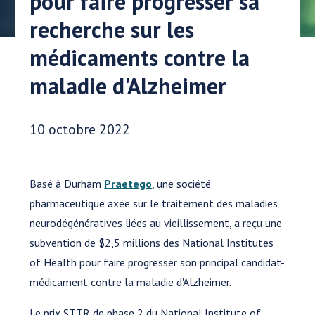
pour faire progresser sa
recherche sur les
médicaments contre la
maladie d'Alzheimer
Date publiée:
10 octobre 2022
Basé à Durham
Praetego
, une société
pharmaceutique axée sur le traitement des maladies
neurodégénératives liées au vieillissement, a reçu une
subvention de $2,5 millions des National Institutes
of Health pour faire progresser son principal candidat-
médicament contre la maladie d'Alzheimer.
Le prix STTR de phase 2 du National Institute of