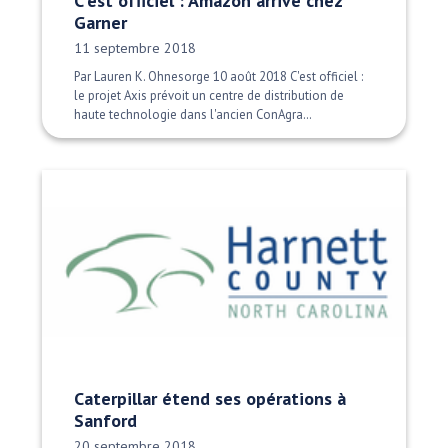
C'est officiel : Amazon arrive chez
Garner
Date publiée:
11 septembre 2018
Par Lauren K. Ohnesorge 10 août 2018 C'est officiel :
le projet Axis prévoit un centre de distribution de
haute technologie dans l'ancien ConAgra…
Caterpillar étend ses opérations à
Sanford
Date publiée:
20 septembre 2018