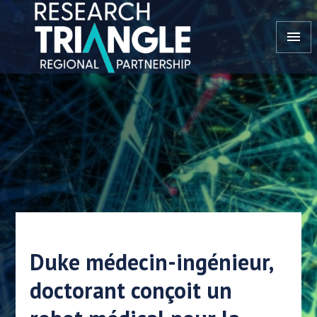
Aller au contenu
menu
Duke médecin-ingénieur,
doctorant conçoit un