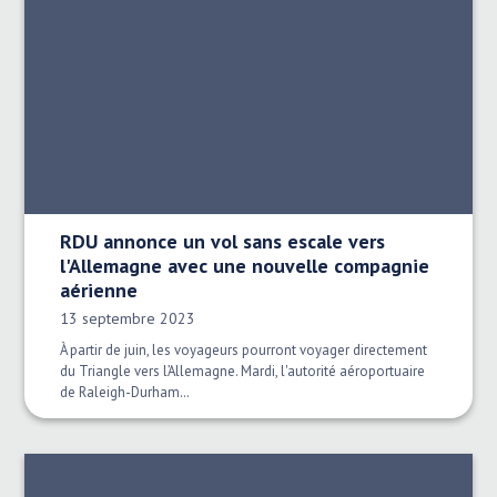
RDU annonce un vol sans escale vers
l'Allemagne avec une nouvelle compagnie
aérienne
Date publiée:
13 septembre 2023
À partir de juin, les voyageurs pourront voyager directement
du Triangle vers l’Allemagne. Mardi, l'autorité aéroportuaire
de Raleigh-Durham…