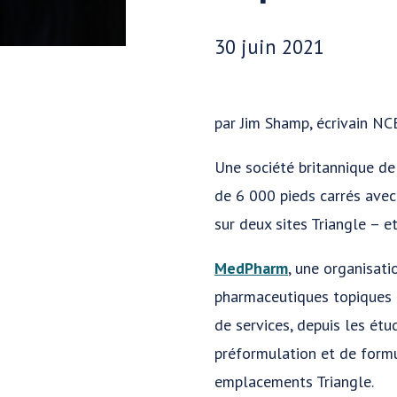
Date publiée:
30 juin 2021
par Jim Shamp, écrivain NC
Une société britannique de
de 6 000 pieds carrés ave
sur deux sites Triangle – e
MedPharm
, une organisat
pharmaceutiques topiques e
de services, depuis les ét
préformulation et de formul
emplacements Triangle.