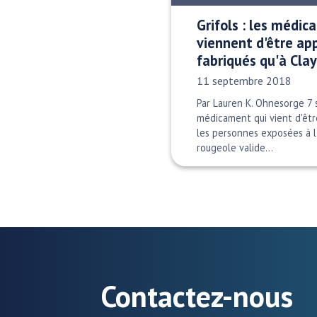
Grifols : les médic
viennent d'être ap
fabriqués qu'à Cla
Date publiée:
11 septembre 2018
Par Lauren K. Ohnesorge 7
médicament qui vient d'êt
les personnes exposées à l'
rougeole valide…
Contactez-nous