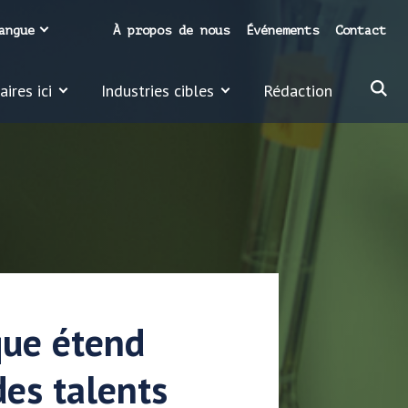
angue
À propos de nous
Événements
Contact
ires ici
Industries cibles
Rédaction
que étend
des talents