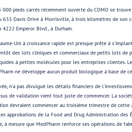
 15 000 pieds carrés récemment ouverte du CDMO se trouve 
 633 Davis Drive à Morrisville, à trois kilomètres de son c
au 4222 Emperor Blvd., à Durham.
aume-Uni à croissance rapide est presque prête à s'implant
bientôt des lots cliniques et commerciaux de petits lots de
quides à petites molécules pour les entreprises clientes. L
Pharm ne développe aucun produit biologique à base de ce
ée, n'a pas divulgué les détails financiers de l'investisse
essus de validation vient tout juste de commencer. La socié
ation devraient commencer au troisième trimestre de cette 
 les approbations de la Food and Drug Administration des É
e, à mesure que MedPharm renforce ses opérations de fabr