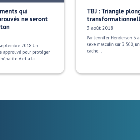
aments qui
TBJ : Triangle plon
prouvés ne seront
transformationnel
yton
Date publiée:
3 août 2018
Par Jennifer Henderson 3 
sexe masculin sur 3 500, un
 septembre 2018 Un
cache…
re approuvé pour protéger
hépatite A et à la