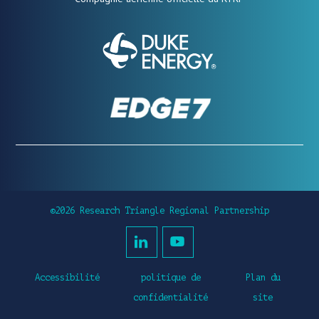
©2026 Research Triangle Regional Partnership
Accessibilité
politique de
Plan du
confidentialité
site