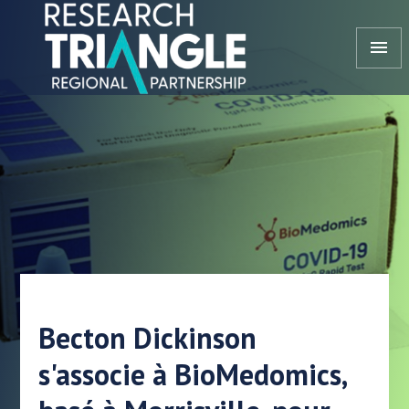
Aller au contenu
menu
Becton Dickinson
s'associe à BioMedomics,