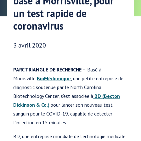
basé à Morrisville, pour
un test rapide de
coronavirus
Date publiée:
3 avril 2020
PARC TRIANGLE DE RECHERCHE –
Basé à
Morrisville
BioMédomique
, une petite entreprise de
diagnostic soutenue par le North Carolina
Biotechnology Center, s'est associée à
BD (Becton
Dickinson & Co.)
pour lancer son nouveau test
sanguin pour le COVID-19, capable de détecter
l'infection en 15 minutes.
BD, une entreprise mondiale de technologie médicale