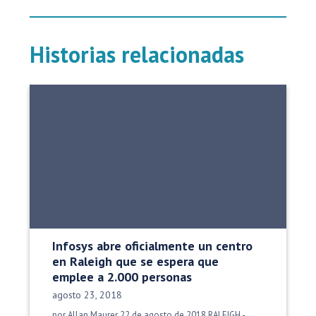
Historias relacionadas
Infosys abre oficialmente un centro
en Raleigh que se espera que
emplee a 2.000 personas
Fecha de publicación:
agosto 23, 2018
por Allan Maurer 22 de agosto de 2018 RALEIGH -