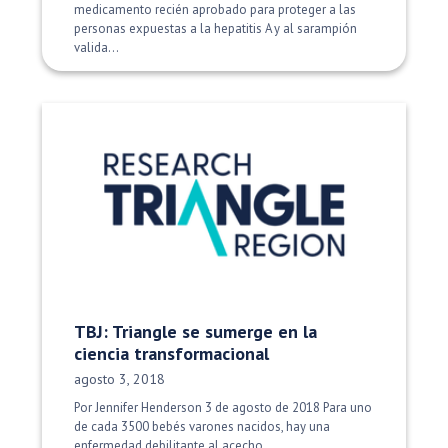
medicamento recién aprobado para proteger a las
personas expuestas a la hepatitis A y al sarampión
valida...
TBJ: Triangle se sumerge en la
ciencia transformacional
Fecha de publicación:
agosto 3, 2018
Por Jennifer Henderson 3 de agosto de 2018 Para uno
de cada 3500 bebés varones nacidos, hay una
enfermedad debilitante al acecho...