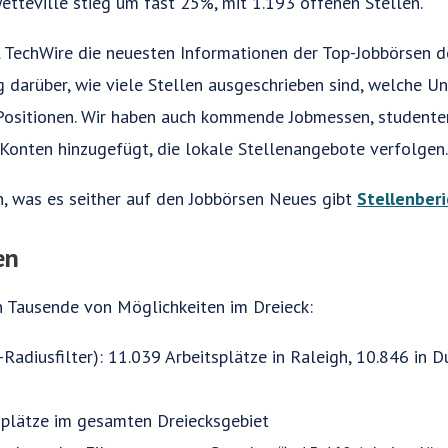
etteville stieg um fast 25%, mit 1.193 offenen Stellen.
 TechWire die neuesten Informationen der Top-Jobbörsen 
g darüber, wie viele Stellen ausgeschrieben sind, welche U
 Positionen. Wir haben auch kommende Jobmessen, studente
-Konten hinzugefügt, die lokale Stellenangebote verfolgen.
n, was es seither auf den Jobbörsen Neues gibt
Stellenber
en
n Tausende von Möglichkeiten im Dreieck:
Radiusfilter): 11.039 Arbeitsplätze in Raleigh, 10.846 in 
tsplätze im gesamten Dreiecksgebiet