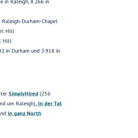
 in Raleigh, 8.266 in
on Raleigh-Durham-Chapel
el Hill
 Hill
402 in Durham und 3.918 in
nter
SimplyHired
(256
und um Raleigh),
In der Tat
nd
in ganz North