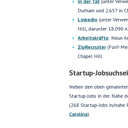
In der Tat
(unter Verwe
Durham und 2.657 in Ch
LinkedIn
(unter Verwen
Hill, darunter 18.090 A
Arbeitskräfte
: Neun A
ZipRecruiter
(Fünf-Mei
Chapel Hill
Startup-Jobsuchse
Neben den oben genannten 
Startup-Jobs in der Nähe d
(268 Startup-Jobs in/nahe
Carolina
).