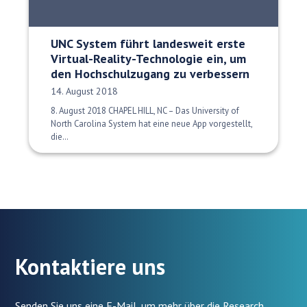
UNC System führt landesweit erste
Virtual-Reality-Technologie ein, um
den Hochschulzugang zu verbessern
Veröffentlichungsdatum:
14. August 2018
8. August 2018 CHAPEL HILL, NC – Das University of
North Carolina System hat eine neue App vorgestellt,
die…
Kontaktiere uns
Senden Sie uns eine E-Mail, um mehr über die Research