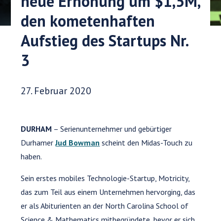
neue Erhöhung um $1,5M,
den kometenhaften
Aufstieg des Startups Nr.
3
Veröffentlichungsdatum:
27. Februar 2020
DURHAM
– Serienunternehmer und gebürtiger
Durhamer
Jud Bowman
scheint den Midas-Touch zu
haben.
Sein erstes mobiles Technologie-Startup, Motricity,
das zum Teil aus einem Unternehmen hervorging, das
er als Abiturienten an der North Carolina School of
Science & Mathematics mitbegründete, bevor er sich