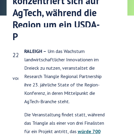
konzentriert sich auf
AgTech, während die
Region um ein USDA-
Projekt konkurriert
RALEIGH –
Um das Wachstum
Veröffentlichungsdatum:
22. Mai 2019
landwirtschaftlicher Innovationen im
Dreieck zu nutzen, veranstaltet die
Research Triangle Regional Partnership
von
Shannon Cuthrell
— 21. Mai 2019
ihre 23. jährliche State of the Region-
Konferenz, in deren Mittelpunkt die
AgTech-Branche steht.
Die Veranstaltung findet statt, während
das Triangle als einer von drei Finalisten
für ein Projekt antritt, das
würde 700