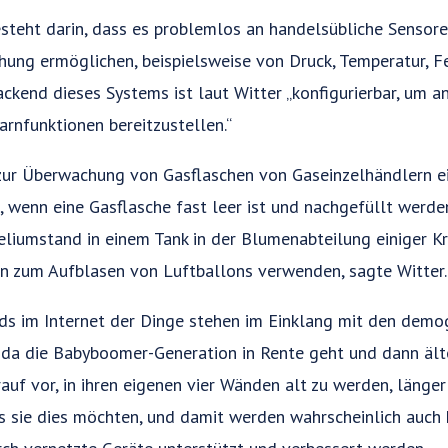
besteht darin, dass es problemlos an handelsübliche Senso
hung ermöglichen, beispielsweise von Druck, Temperatur, Feu
ckend dieses Systems ist laut Witter „konfigurierbar, um 
rnfunktionen bereitzustellen.“
e zur Überwachung von Gasflaschen von Gaseinzelhändlern e
 wenn eine Gasflasche fast leer ist und nachgefüllt werd
liumstand in einem Tank in der Blumenabteilung einiger K
n zum Aufblasen von Luftballons verwenden, sagte Witter.
 im Internet der Dinge stehen im Einklang mit den demo
, da die Babyboomer-Generation in Rente geht und dann ält
auf vor, in ihren eigenen vier Wänden alt zu werden, länge
s sie dies möchten, und damit werden wahrscheinlich auch 