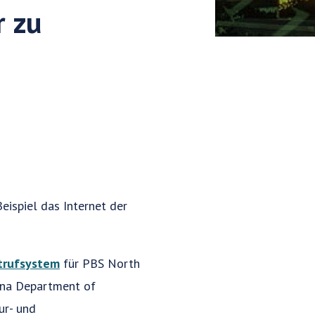
r zu
eispiel das Internet der
otrufsystem
für PBS North
ina Department of
ur- und