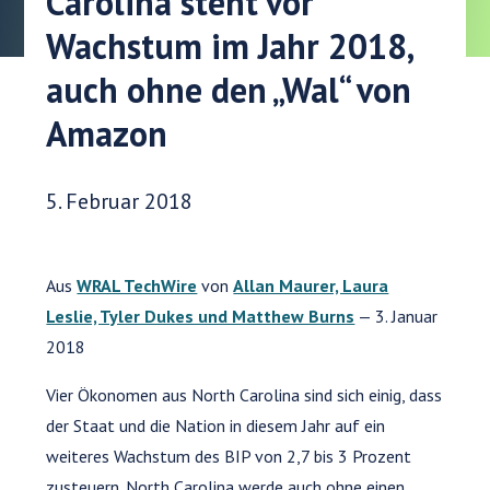
Carolina steht vor
Wachstum im Jahr 2018,
auch ohne den „Wal“ von
Amazon
Veröffentlichungsdatum:
5. Februar 2018
Aus
WRAL TechWire
von
Allan Maurer, Laura
Leslie, Tyler Dukes und Matthew Burns
— 3. Januar
2018
Vier Ökonomen aus North Carolina sind sich einig, dass
der Staat und die Nation in diesem Jahr auf ein
weiteres Wachstum des BIP von 2,7 bis 3 Prozent
zusteuern. North Carolina werde auch ohne einen