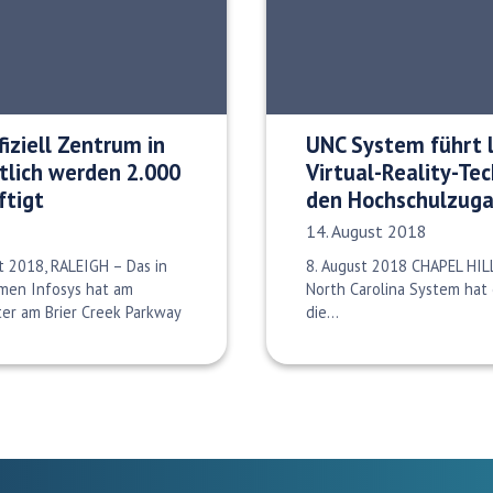
fiziell Zentrum in
UNC System führt 
htlich werden 2.000
Virtual-Reality-Te
ftigt
den Hochschulzuga
Veröffentlichungsdatum:
14. August 2018
st 2018, RALEIGH – Das in
8. August 2018 CHAPEL HILL
men Infosys hat am
North Carolina System hat 
ter am Brier Creek Parkway
die…