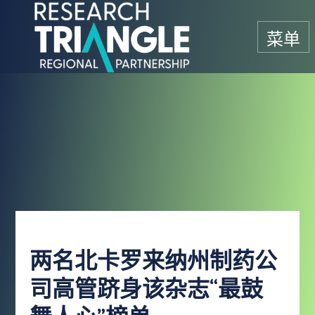
跳至内容
菜单
两名北卡罗来纳州制药公
司高管跻身该杂志“最鼓