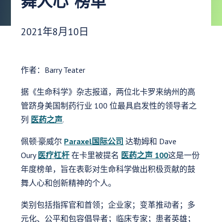
舞人心”榜单
发布日期：
2021年8月10日
作者：Barry Teater
据《生命科学》杂志报道，两位北卡罗来纳州的高
管跻身美国制药行业 100 位最具启发性的领导者之
列
医药之声
.
佩顿·豪威尔
Paraxel国际公司
达勒姆和 Dave
Oury
医疗杠杆
在卡里被提名
医药之声 100
这是一份
年度榜单，旨在表彰对生命科学做出积极贡献的鼓
舞人心和创新精神的个人。
类别包括指挥官和首领；企业家；变革推动者；多
元化、公平和包容倡导者；临床专家；患者英雄；