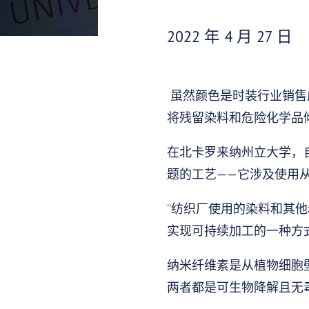
发布日期：
2022 年 4 月 27 日
虽然颜色是时装行业销售
将残留染料和危险化学品
在北卡罗来纳州立大学，
题的工艺——它涉及使用
“纺织厂使用的染料和其他
实现可持续加工的一种方式
纳米纤维素是从植物细胞
两者都是可生物降解且无