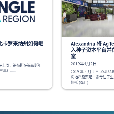
北卡罗来纳州如何崛
Alexandria 将 AgTe
入种子资本平台并在
室
发布日期：
2019年4月2日
就在上周，福布斯在福布斯年
三年）……
2019 年 4 月 1 日 LOUIS
房地产股票是一家专注于生
信托 (REIT)