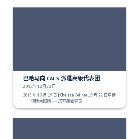
巴哈马向 CALS 派遣高级代表团
发布日期：
2018年10月22日
2018 年 10 月 19 日 | Chelsea Kellner 10 月 22 日星期
一，请睁大眼睛——您可能会瞥见……