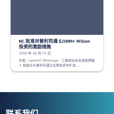
NC 批准对普利司通 $200M+ Wilson
投资的激励措施
发布日期：
2018 年 10 月 25 日
作者：Lauren K. Ohnesorge – 三角商业杂志高级撰稿
人 轮胎巨头普利司通正在筹划资本扩张……
联系我们