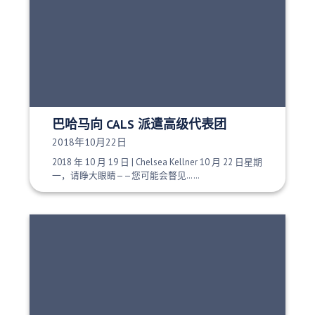
巴哈马向 CALS 派遣高级代表团
发布日期：
2018年10月22日
2018 年 10 月 19 日 | Chelsea Kellner 10 月 22 日星期
一，请睁大眼睛——您可能会瞥见……