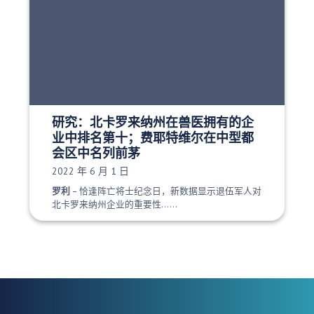
研究：北卡罗来纳州在兽医拥有的企
业中排名第十；费耶特维尔在中型都
会区中名列前茅
发布日期：
2022 年 6 月 1 日
罗利
– 恰逢阵亡将士纪念日，新数据显示退伍军人对
北卡罗来纳州企业的重要性......