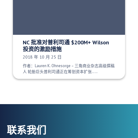
NC 批准对普利司通 $200M+ Wilson
投资的激励措施
发布日期：
2018 年 10 月 25 日
作者：Lauren K. Ohnesorge – 三角商业杂志高级撰稿
人 轮胎巨头普利司通正在筹划资本扩张……
联系我们