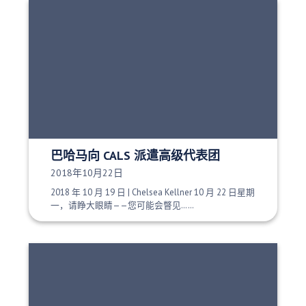
巴哈马向 CALS 派遣高级代表团
发布日期：
2018年10月22日
2018 年 10 月 19 日 | Chelsea Kellner 10 月 22 日星期
一，请睁大眼睛——您可能会瞥见……