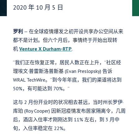
发布日期：
2020 年 10 月 5 日
罗利
— 在全球疫情爆发之初开设共享办公空间从来
都不是计划。但六个月后，事情终于开始出现转
机
Venture X Durham-RTP
.
“我们正在恢复正常，居民人数正在上升，”社区经
理埃文·普雷斯洛普斯基 (Evan Preslopsky) 告诉
WRAL TechWire。“到今年年底，我们的渠道将达到
50%，有可能达到 70%。”
这与 2 月份开业时的状况相去甚远，当时州长罗伊·
库珀 (Roy Cooper) 因新冠疫情发布居家隔离令，几周
后，酒店入住率才刚刚达到 11% 左右，到 3 月中
旬，入住率稳定在 22%。