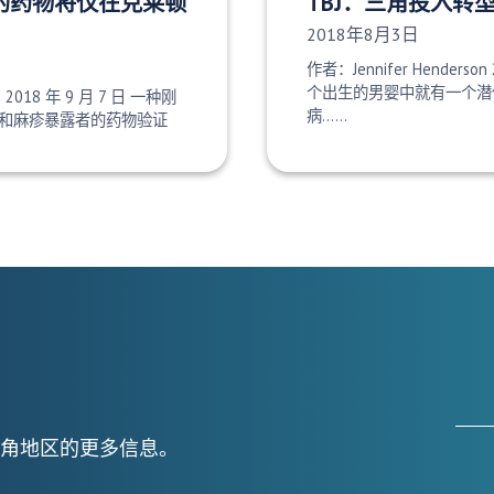
批准的药物将仅在克莱顿
TBJ：三角投入转
发布日期：
2018年8月3日
作者：Jennifer Henderson 
个出生的男婴中就有一个潜
e 2018 年 9 月 7 日 一种刚
病......
和麻疹暴露者的药物验证
角地区的更多信息。