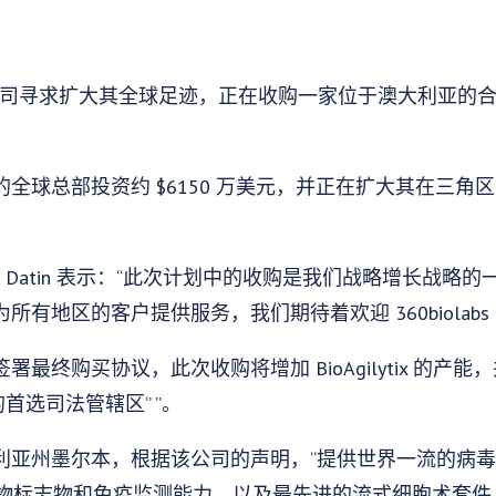
司寻求扩大其全球足迹，正在收购一家位于澳大利亚的合同研
全球总部投资约 $6150 万美元，并正在扩大其在三角
执行官 Jim Datin 表示：“此次计划中的收购是我们战略增长
有地区的客户提供服务，我们期待着欢迎 360biolabs
最终购买协议，此次收购将增加 BioAgilytix 的产
的首选司法管辖区” ”。
位于维多利亚州墨尔本，根据该公司的声明，“提供世界一流的
验室、生物标志物和免疫监测能力，以及最先进的流式细胞术套件