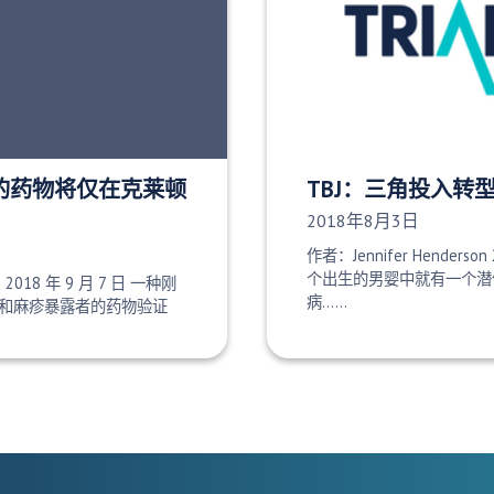
批准的药物将仅在克莱顿
TBJ：三角投入转
发布日期：
2018年8月3日
作者：Jennifer Henderson 
个出生的男婴中就有一个潜
e 2018 年 9 月 7 日 一种刚
病......
和麻疹暴露者的药物验证