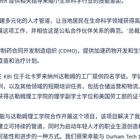
m Tech 提供相关指导来缩小生命科学行业的技能差距。
创建多元化的人才管道，让当地居民在生命科学领域获得
 合作开展这项工作，并相信这是公私合作伙伴关系的典范。”总裁 JB
是一家生物制药合同开发制造组织 (CDMO)，提供加速药物开
疫苗和治疗计划。
在 KBI 位于北卡罗来纳州达勒姆的工厂提供四名学徒。学
训，以及其他领域的短期培训任务，包括仓储运营和物流
获得达勒姆理工学院的理学副学士学位和美国劳工部的证
兴能与达勒姆理工学院合作开展这个项目，该项目解决了
立可持续的管道，同时为启动年轻人才的职业生涯创造机会。
性和进步的一种方式。我们很荣幸能与 Durham Tec