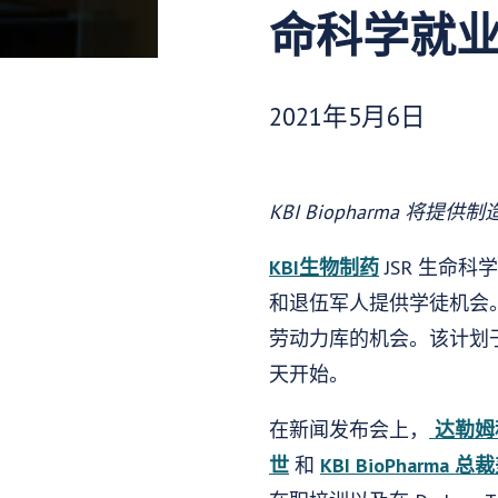
命科学就
发布日期：
2021年5月6日
KBI Biopharma
KBI生物制药
JSR 生命
和退伍军人提供学徒机会
劳动力库的机会。该计划于
天开始。
在新闻发布会上，
达勒姆科
世
和
KBI BioPharm