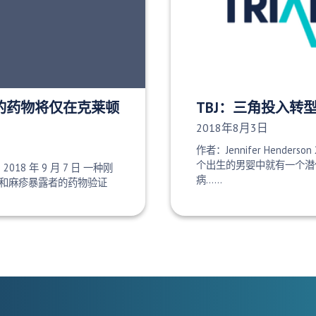
批准的药物将仅在克莱顿
TBJ：三角投入转
发布日期：
2018年8月3日
作者：Jennifer Henderson 
个出生的男婴中就有一个潜
e 2018 年 9 月 7 日 一种刚
病......
和麻疹暴露者的药物验证