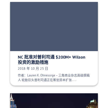
NC 批准对普利司通 $200M+ Wilson
投资的激励措施
发布日期：
2018 年 10 月 25 日
作者：Lauren K. Ohnesorge – 三角商业杂志高级撰稿
人 轮胎巨头普利司通正在筹划资本扩张……