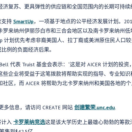
经济复苏、更具弹性的供应链和全国范围内的长期可持续
继续支持
SmartUp
，一项基于地点的公平经济发展计划。2019 
卡罗来纳州伊丽莎白市和三合会地区以及南卡罗来纳州低
martUp 计划优先考虑非裔美国人、拉丁裔或美洲原住民人
了不成比例的负面经济后果。
ris Bell 代表 Truist 基金会表示：“这是对 AICER 
些企业将受益于这笔拨款将帮助实现的指导、专业知识和业务增
社区，而 AICER 将帮助为北卡罗来纳州和美国各地的
的更多信息，请访问 CREATE 网站
创建繁荣.unc.edu
.
物将计入
卡罗莱纳竞选
这是该大学历史上最雄心勃勃的筹款活动
筹集到$42.5亿。