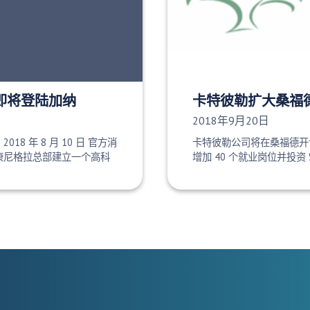
即将登陆加纳
卡特彼勒扩大桑福
发布日期：
2018年9月20日
e 2018 年 8 月 10 日 官方消
卡特彼勒公司将在桑福德开
划在旧康尼格拉总部建立一个高科
增加 40 个就业岗位并投资 $1