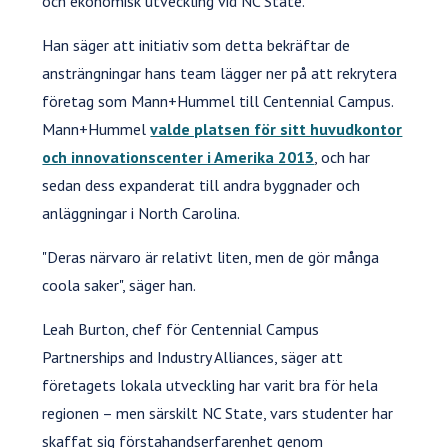
och ekonomisk utveckling vid NC State.
Han säger att initiativ som detta bekräftar de
ansträngningar hans team lägger ner på att rekrytera
företag som Mann+Hummel till Centennial Campus.
Mann+Hummel
valde platsen för sitt huvudkontor
och innovationscenter i Amerika 2013
, och har
sedan dess expanderat till andra byggnader och
anläggningar i North Carolina.
"Deras närvaro är relativt liten, men de gör många
coola saker", säger han.
Leah Burton, chef för Centennial Campus
Partnerships and Industry Alliances, säger att
företagets lokala utveckling har varit bra för hela
regionen – men särskilt NC State, vars studenter har
skaffat sig förstahandserfarenhet genom