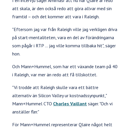
I en intervju säger Amirnasr att nu när Qlaire är redo
att skala, är den också redo att göra allvar med sin
framtid – och det kommer att vara i Raleigh.
"Eftersom jag var från Raleigh ville jag verkligen driva
på start-mentaliteten, vara en del av förändringarna
som pågår i RTP ... jag ville komma tillbaka hit", säger
hon.
Och Mann+Hummel, som har ett växande team på 40
i Raleigh, var mer än redo att få tillskottet.
"Vi trodde att Raleigh skulle vara ett bättre
alternativ än Silicon Valley ur kostnadssynpunkt,"
Mann+Hummel CTO
Charles Vaillant
säger. "Och vi
anställer fler."
För Mann+Hummel representerar Qlaire något helt