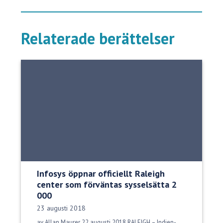
Relaterade berättelser
Infosys öppnar officiellt Raleigh
center som förväntas sysselsätta 2
000
Publiceringsdatum:
23 augusti 2018
av Allan Maurer 22 augusti 2018 RALEIGH – Indien-