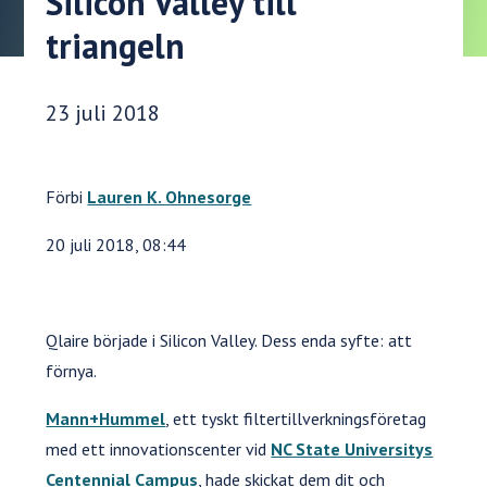
Silicon Valley till
triangeln
Publiceringsdatum:
23 juli 2018
Förbi
Lauren K. Ohnesorge
20 juli 2018, 08:44
Qlaire började i Silicon Valley. Dess enda syfte: att
förnya.
Mann+Hummel
, ett tyskt filtertillverkningsföretag
med ett innovationscenter vid
NC State Universitys
Centennial Campus
, hade skickat dem dit och