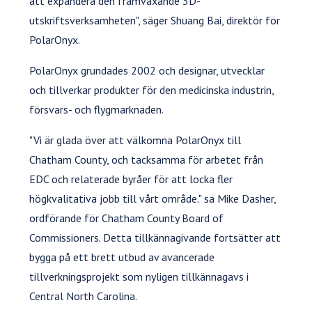
att expandera den framväxande 3D-
utskriftsverksamheten", säger Shuang Bai, direktör för
PolarOnyx.
PolarOnyx grundades 2002 och designar, utvecklar
och tillverkar produkter för den medicinska industrin,
försvars- och flygmarknaden.
"Vi är glada över att välkomna PolarOnyx till
Chatham County, och tacksamma för arbetet från
EDC och relaterade byråer för att locka fler
högkvalitativa jobb till vårt område." sa Mike Dasher,
ordförande för Chatham County Board of
Commissioners. Detta tillkännagivande fortsätter att
bygga på ett brett utbud av avancerade
tillverkningsprojekt som nyligen tillkännagavs i
Central North Carolina.