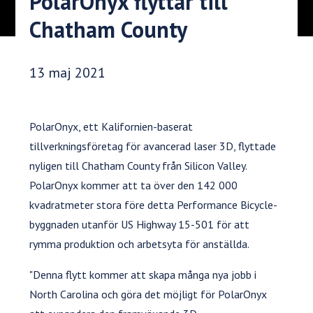
PolarOnyx flyttar till
Chatham County
Publiceringsdatum:
13 maj 2021
PolarOnyx, ett Kalifornien-baserat
tillverkningsföretag för avancerad laser 3D, flyttade
nyligen till Chatham County från Silicon Valley.
PolarOnyx kommer att ta över den 142 000
kvadratmeter stora före detta Performance Bicycle-
byggnaden utanför US Highway 15-501 för att
rymma produktion och arbetsyta för anställda.
"Denna flytt kommer att skapa många nya jobb i
North Carolina och göra det möjligt för PolarOnyx