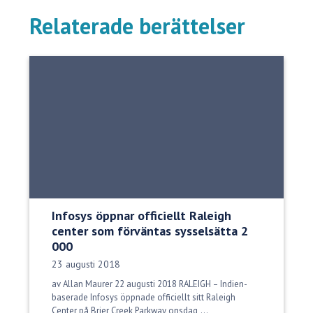
Relaterade berättelser
Infosys öppnar officiellt Raleigh
center som förväntas sysselsätta 2
000
Publiceringsdatum:
23 augusti 2018
av Allan Maurer 22 augusti 2018 RALEIGH – Indien-
baserade Infosys öppnade officiellt sitt Raleigh
Center på Brier Creek Parkway onsdag,...